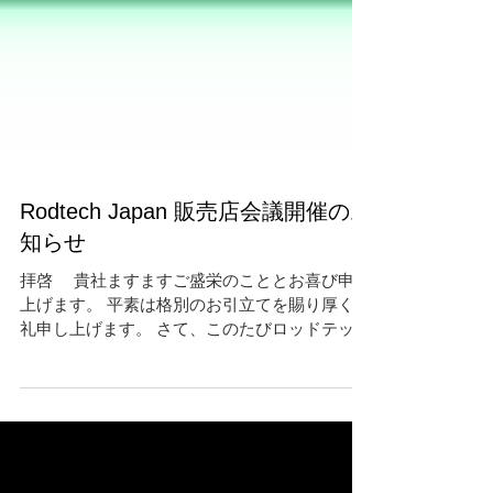
Rodtech Japan 販売店会議開催のお
知らせ
拝啓 貴社ますますご盛栄のこととお喜び申し
上げます。 平素は格別のお引立てを賜り厚くお
礼申し上げます。 さて、このたびロッドテック
ジャパンでは薪ストーブ 煙突メンテナンス シ
ーズン直前に伴う安全確認を含めた講習会を下
記の通りに開催いたす事となりました。ご多忙
のところ恐縮...