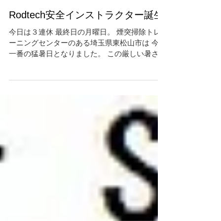
Rodtech安全インストラクター誕生
今日は３連休 最終日の月曜日。 煙突掃除トレ
ーニングセンターのある埼玉県東松山市は 今年
一番の猛暑日となりました。 この厳しい暑さの
中、 Rotary Power Sweep『ロータリー パワー
スィープ』に 安全インストラクターが新たに誕
生いたしました。 ★川上...