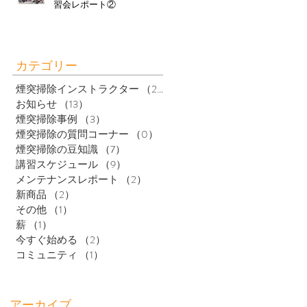
習会レポート②
カテゴリー
煙突掃除インストラクター
（20）
20件の記事
お知らせ
（13）
13件の記事
煙突掃除事例
（3）
3件の記事
煙突掃除の質問コーナー
（0）
0件の記事
煙突掃除の豆知識
（7）
7件の記事
講習スケジュール
（9）
9件の記事
メンテナンスレポート
（2）
2件の記事
新商品
（2）
2件の記事
その他
（1）
1件の記事
薪
（1）
1件の記事
今すぐ始める
（2）
2件の記事
コミュニティ
（1）
1件の記事
アーカイブ