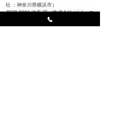
社 ：神奈川県横浜市）
JP38-0001 池高 明（株式会社 ビイ・エ
ス・エイ ： 石川県金沢市）
JP39-0001 福岡正己（株式会社 カヨウ 
： 福島県郡山市）
JP40-0001 千葉友記（東京ストーブ ： 
東京都杉並区）
JP40-0002 清野智広（東京ストーブ ： 
東京都杉並区）
JP41-0001 黒河内武司（クロタケスト
ーブ ： 長野県伊那市）
JP42-0001 風間世治 （株式会社 
VENTO ： 福島県会津若松市）
JP43-0001 本間藤徳（株式会社東新林
業：新潟県）
JP44-0001 長谷川和秀（株式会社 夢ハ
ウス：新潟県）
英国『RODTECH』日本総輸入元