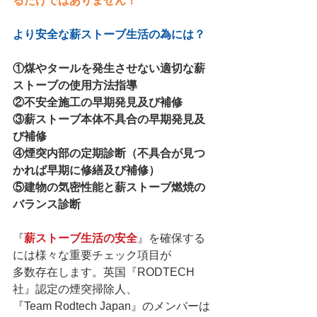
るだけではありません！
より安全な薪ストーブ生活の為には？
①煤やタールを発生させない適切な薪
ストーブの使用方法指導
②不安全施工の早期発見及び補修
③薪ストーブ本体不具合の早期発見及
び補修
④煙突内部の定期診断（不具合が見つ
かれば早期に修繕及び補修）
⑤建物の気密性能と薪ストーブ燃焼の
バランス診断
『
薪ストーブ生活の安全
』を確保する
には様々な重要チェック項目が
多数存在します。英国『RODTECH
社』認定の煙突掃除人、
『Team Rodtech Japan』のメンバーは