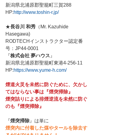
新潟県北浦原郡聖籠町三賀288
HP:
http://www.toshin-r.jp/
★
長谷川 和秀
（Mr. Kazuhide 
Hasegawa)
RODTECHインストラクター認定番
号：JP44-0001
『
株式会社 夢ハウス
』
新潟県北浦原郡聖籠町東港4-256-11
HP:
https://www.yume-h.com/
煙道火災を未然に防ぐために、欠かし
てはならない事は『煙突掃除』
煙突詰りによる排煙逆流を未然に防ぐ
のも『煙突掃除』
『
煙突掃除
』は単に
煙突内に付着した煤やタールを除去す