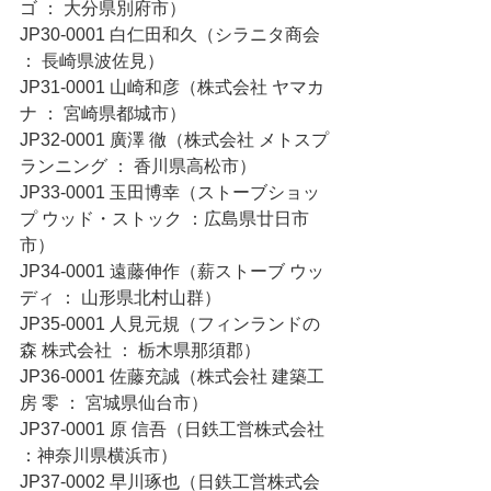
ゴ ： 大分県別府市）
JP30-0001 白仁田和久（シラニタ商会 
： 長崎県波佐見）
JP31-0001 山崎和彦（株式会社 ヤマカ
ナ ： 宮崎県都城市）
JP32-0001 廣澤 徹（株式会社 メトスプ
ランニング ： 香川県高松市）
JP33-0001 玉田博幸（ストーブショッ
プ ウッド・ストック ：広島県廿日市
市）
JP34-0001 遠藤伸作（薪ストーブ ウッ
ディ ： 山形県北村山群）
JP35-0001 人見元規（フィンランドの
森 株式会社 ： 栃木県那須郡）
JP36-0001 佐藤充誠（株式会社 建築工
房 零 ： 宮城県仙台市）
JP37-0001 原 信吾（日鉄工営株式会社 
：神奈川県横浜市）
JP37-0002 早川琢也（日鉄工営株式会