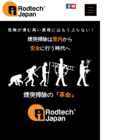
​危険が潜む高い屋根にはもう上らない！
煙突掃除は
室内
から
安全
に行う時代へ
​煙突掃除の
『革命』