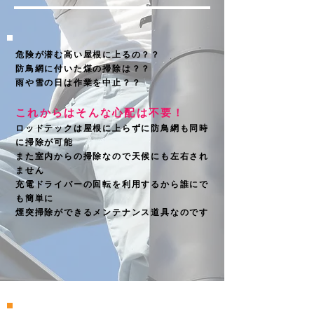
危険が潜む高い屋根に上るの？？
防鳥網に付いた煤の掃除は？？
雨や雪の日は作業を中止？？
これからはそんな心配は不要！
ロッドテックは屋根に上らずに防鳥網も同時
に掃除が可能
​また室内からの掃除なので天候にも左右され
ません
充電ドライバーの回転を利用するから誰にで
も簡単に
​煙突掃除ができるメンテナンス道具なのです