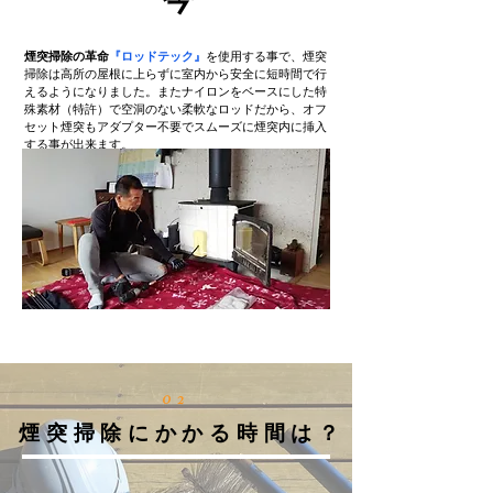
​今
煙突掃除の革命
『ロッドテック』
を使用する事で、煙突
掃除は高所の屋根に上らずに室内から安全に短時間で行
えるようになりました。またナイロンをベースにした特
殊素材（特許）で空洞のない柔軟なロッドだから、オフ
セット煙突もアダプター不要でスムーズに煙突内に挿入
する事が出来ます。
02
煙突掃除にかかる時間は？