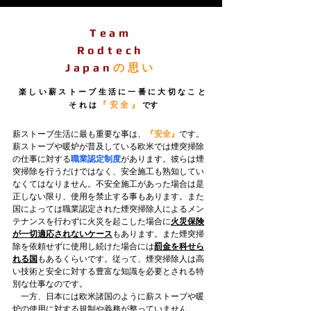
Team
Rodtech
Japan
の思い
楽しい薪ストーブ生活に一番に大切なこと
それは
です
『安全』
薪ストーブ生活に最も重要な事は、
『安全』
です。
薪ストーブや暖炉が普及している欧米では煙突掃除
の仕事に対する
職業
認定制度
があります。彼らは煙
突掃除を行うだけではなく、安全施工も熟知してい
なくてはなりません。不安全施工があった場合は是
正しない限り、使用を禁止する事もあります。また
国によっては職業認定された煙突掃除人によるメン
テナンスを行わずに火災を起こした場合に
火災保険
が一切適応されないケース
もあります。また煙突掃
除を依頼せずに使用し続けた場合には
罰金を科せら
れる国
もあるくらいです。従って、煙突掃除人は高
い技術と安全に対する豊富な知識を必要とされる特
別な仕事なのです。
一方、日本には欧米諸国のように薪ストーブや暖
炉の使用に対する規制や義務が整っていません。