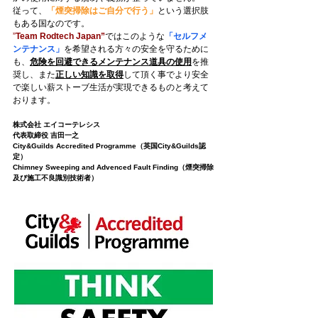
従って、
「煙突掃除はご自分で行う」
という選択肢
もある国なのです。
”
Team Rodtech Japan”
ではこのような
「セルフメ
ンテナンス」
を希望される方々の安全を守るために
も、
危険を回避できるメンテナンス道具の使用
を推
奨し、また
正しい知識を取得
して頂く事でより安全
で楽しい薪ストーブ生活が実現できるものと考えて
おります。
株式会社 エイコーテレシス
代表取締役 吉田一之
​City&Guilds Accredited Programme（英国City&Guilds認
定）
Chimney Sweeping and Advenced Fault Finding（煙突掃除
及び施工不良識別技術者）