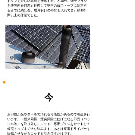
トップを外し防鳥網を掃除すること10分。煙突ブラシ
を煙突内を何度も往復して室内の薪ストーブに到達す
るまでに約15分。後片付けの時間も入れて合計約1時
間以上の作業でした。
​今
お部屋が煤やタールで汚れる可能性があるので養生を行
います。（従来同様）煙突掃除に妨げになる部品（バッ
フル等）を取り外し、ロッドに専用ブラシをセットして
煙突トップまで送り込みます。あとは充電ドライバーを
回転させながらロッドを引き戻すだけです。