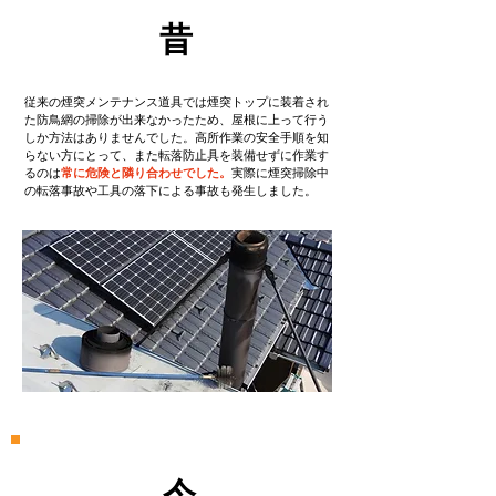
​昔
従来の煙突メンテナンス道具では煙突トップに装着され
た防鳥網の掃除が出来なかったため、屋根に上って行う
しか方法はありませんでした。高所作業の安全手順を知
らない方にとって、また転落防止具を装備せずに作業す
るのは
常に危険と隣り合わせでした。
実際に煙突掃除中
の転落事故や工具の落下による事故も発生しました。