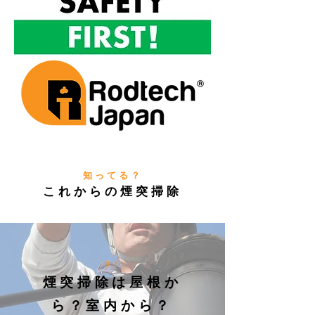
知ってる？
​これからの煙突掃除
01
煙突掃除は屋根か
ら？室内から？