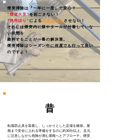
煙突掃除は『一年に一度』で安心？
”煙道火災”
を起こさない！
”煙突詰り”
による
排煙逆流を
させない！​
それには煙突内に煤やタールが付着していな
い状態を
​維持することが一番の解決策。
​煙突掃除はシーズン中に何度でも行って良い
のですよ！
​昔
転落防止具を装着し、しっかりとした足場を確保。屋
根まで安全に上れる準備をするのに約30分以上。足元
に注意しながら危険が潜む屋根へとアプローチ。
煙突