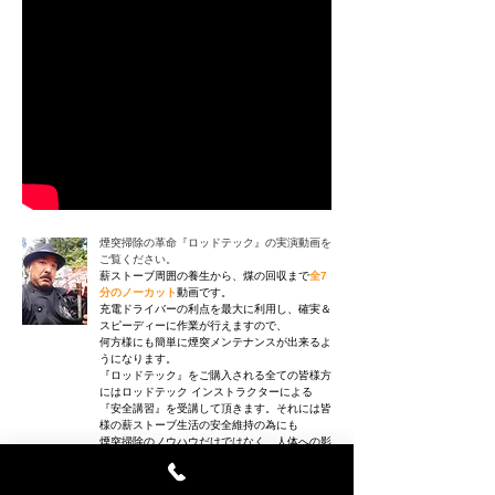
煙突掃除の革命『ロッドテック』の実演動画を
ご覧ください。
薪ストーブ周囲の養生から、煤の回収まで
全7
分のノーカット
動画です。
充電ドライバーの利点を最大に利用し、確実＆
スピーディーに作業が行えますので、​
何方様にも簡単に煙突メンテナンスが出来るよ
うになります。
『ロッドテック』をご購入される全ての皆様方
にはロッドテック インストラクターによる
『安全講習』を受講して頂きます。それには皆
様の薪ストーブ生活の安全維持の為にも
煙突掃除のノウハウだけではなく、人体への影
響や安全対策について学んで頂くためです。
​ご理解ご協力をお願い申し上げます。